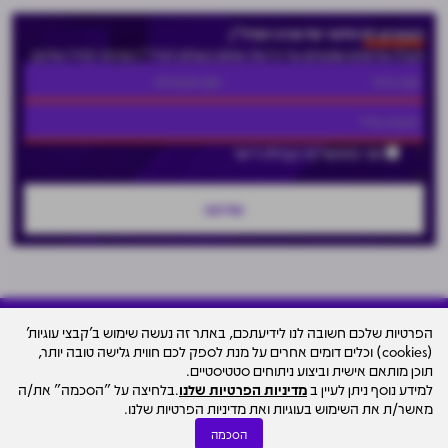
הצטרפו לניוזלטר של מרכז הנדל"ן
וקבלו עדכונים שוטפים על כל מה שחם בעולם הנדל"ן ישירות למייל שלכם
אני מאשר/ת קבלת דיוור
הפרטיות שלכם חשובה לנו לידיעתכם, באתר זה נעשה שימוש ב'קבצי עוגיות'
(cookies) וכלים דומים אחרים על מנת לספק לכם חווית גלישה טובה יותר,
עיצוב האתר
תוכן מותאם אישית וביצוע ניתוחים סטטיסטיים.
© כל הזכויות שמורות למרכז הנדל"ן ישראל - סקאלה
למידע נוסף ניתן לעיין ב
מדיניות הפרטיות שלנו
.בלחיצה על "הסכמה" את/ה
ד.מ בע"מ Scala Group D.M
מאשר/ת את השימוש בעוגיות ואת מדיניות הפרטיות שלנו.
הסכמה