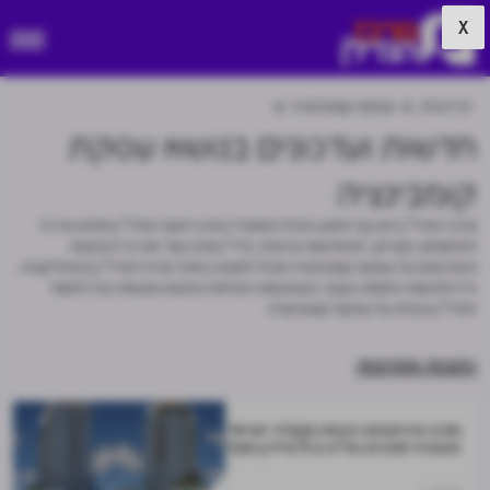
X
דף הבית
עסקת קומבינציה
חדשות ועדכונים בנושא עסקת
קומבינציה
מרכז הנדל"ן הינו גוף התוכן הגדול והמוביל בארץ לענף הנדל"ן וחולש על כל
התחומים: מגורים, התחדשות עירונית, נדל"ן מניב ועוד את כל הכתבות
והעדכונים על עסקת קומבינציה תוכלו למצוא באתר מרכז הנדל״ן ובאפליקציה.
כל החדשות החמות בענף, העסקאות הגדולות וכתבות נוספות בכל תחומי
הנדל"ן ובפרט על עסקת קומבינציה.
כתבות אחרונות
מנרב פרויקטים רוכשת מקנדה ישראל
אופציה למגרש בת"א ב-11 מיליון שקל