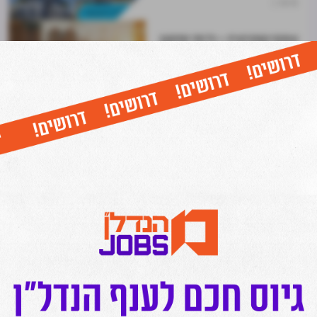
23.12
נדל"ן מניב והשקעות
עסקת קומבינציה – כל מה שחשוב
לדעת: המדריך השלם לשנת 2026
30.11
מערכת מרכז הנדל"ן
נדל"ן מניב והשקעות
גב-ים תקים פארק הייטק
באוניברסיטה העברית; העלות: 1.4
מיליארד שקל
30.11
נדל"ן מניב והשקעות
2
1
<
<<
הורידו עכשיו את האפליקציה של מרכז הנדל"ן
המרכז בפייסבוק