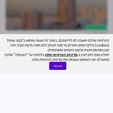
התחדשות עירונית
23.07
אמיר סגל
35 קומות על אבא הלל: רוטשטיין הגיעה ל-100% חתימות
הפרטיות שלכם חשובה לנו לידיעתכם, באתר זה נעשה שימוש ב'קבצי עוגיות'
בפינוי-בינוי ברמת גן
(cookies) וכלים דומים אחרים על מנת לספק לכם חווית גלישה טובה יותר,
תוכן מותאם אישית וביצוע ניתוחים סטטיסטיים.
למידע נוסף ניתן לעיין ב
מדיניות הפרטיות שלנו
.בלחיצה על "הסכמה" את/ה
מאשר/ת את השימוש בעוגיות ואת מדיניות הפרטיות שלנו.
הסכמה
נדל"ן מניב והשקעות
27.07
רן קידר