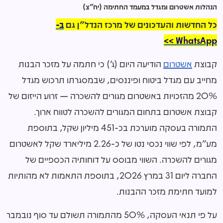
הנהלות אשטרום ומגדל במעמד החתימה (יח"צ)
כל החדשות והעדכונים של מרכז הנדל"ן גם
ב-
WhatsApp >>
קבוצת
אשטרום
הודיעה היום (ג') כי חתמה על מזכר הבנות
מחייב עם מגדל ביטוח ופיננסים, שבמסגרתו תרכוש מגדל
20% מהזכויות באשטרום מגורים להשכרה — זרוע הייזום של
קבוצת אשטרום בתחום המגורים להשכרה לטווח ארוך.
התמורה בעסקה מוערכת בכ-451 מיליון שקל, בתוספת
מע"מ, לפי שווי נכסי נטו של כ-2.26 מיליארד שקל לאשטרום
מגורים להשכרה. השווי מבוסס על דוחותיה הכספיים של
החברה ליום 31 במרץ 2026, בתוספת התאמות לא מהותיות
למועד חתימת מזכר ההבנות.
על פי תנאי העסקה, 50% מהתמורה תשולם עד סוף נובמבר