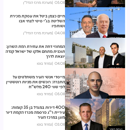
05.08
מערכת מרכז הנדל"ן
נצפות ביותר
חיים כצמן ביטל את עסקת מכירת
השליטה בג'י סיטי לצחי אבו
ושותפיו
04.08
מערכת מרכז הנדל"ן
נצפות ביותר
המחוזי דחה את עתירת רמת השרון:
תוכנית מתחם אלקו של ישראל קנדה
יוצאת לדרך
04.08
נמרוד בוסו
נצפות ביותר
מייסדי אנשי העיר משתלטים על
החברה: רוכשים את מניות רוטשטיין
לפי שווי 240 מלש"ח
05.08
נמרוד בוסו
נצפות ביותר
400 דירות במגדל בן 35 קומות:
עיריית ר"ג פרסמה מכרז הקמת דיור
מוגן במרכז העיר
03.08
נמרוד בוסו
נצפות ביותר