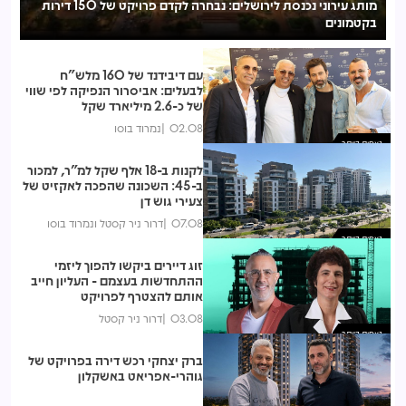
מותג עירוני נכנסת לירושלים: נבחרה לקדם פרויקט של 150 דירות
בקטמונים
לע
עם דיבידנד של 160 מלש"ח
לבעלים: אביסרור הנפיקה לפי שווי
של כ-2.6 מיליארד שקל
02.08
נמרוד בוסו
נצפות ביותר
לקנות ב-18 אלף שקל למ"ר, למכור
ב-45: השכונה שהפכה לאקזיט של
צעירי גוש דן
07.08
דרור ניר קסטל ונמרוד בוסו
נצפות ביותר
זוג דיירים ביקשו להפוך ליזמי
ההתחדשות בעצמם - העליון חייב
אותם להצטרף לפרויקט
03.08
דרור ניר קסטל
נצפות ביותר
ברק יצחקי רכש דירה בפרויקט של
גוהרי-אפריאט באשקלון