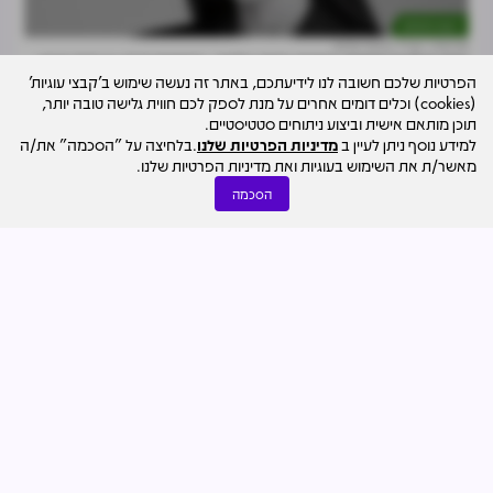
דעות וניתוחים
04.08
עו"ד עינבל צדוק
אחיו המנוח החזיק במניה אחת בלבד - המחוזי קבע כי היה זכאי
הפרטיות שלכם חשובה לנו לידיעתכם, באתר זה נעשה שימוש ב'קבצי עוגיות'
למחצית מהחברה
(cookies) וכלים דומים אחרים על מנת לספק לכם חווית גלישה טובה יותר,
תוכן מותאם אישית וביצוע ניתוחים סטטיסטיים.
למידע נוסף ניתן לעיין ב
מדיניות הפרטיות שלנו
.בלחיצה על "הסכמה" את/ה
מאשר/ת את השימוש בעוגיות ואת מדיניות הפרטיות שלנו.
הסכמה
זירת המומחים
30.07
עו"ד רן ברא"ז
קניתם דירה? האישורים שבלעדיהם לא תוכלו לרשום אותה על
שמכם