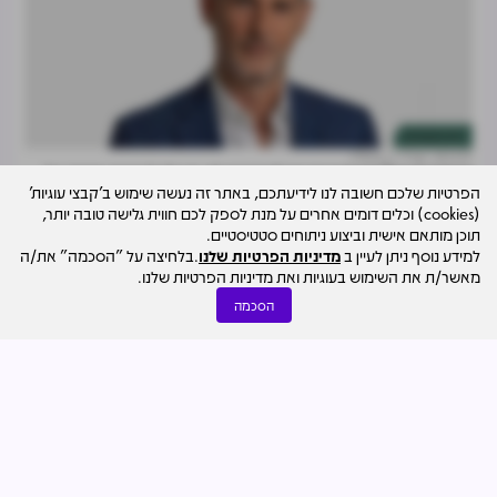
זירת המומחים
30.07
עו"ד רן ברא"ז
קניתם דירה? האישורים שבלעדיהם לא תוכלו לרשום אותה על
הפרטיות שלכם חשובה לנו לידיעתכם, באתר זה נעשה שימוש ב'קבצי עוגיות'
שמכם
(cookies) וכלים דומים אחרים על מנת לספק לכם חווית גלישה טובה יותר,
תוכן מותאם אישית וביצוע ניתוחים סטטיסטיים.
למידע נוסף ניתן לעיין ב
מדיניות הפרטיות שלנו
.בלחיצה על "הסכמה" את/ה
מאשר/ת את השימוש בעוגיות ואת מדיניות הפרטיות שלנו.
הסכמה
התחדשות עירונית