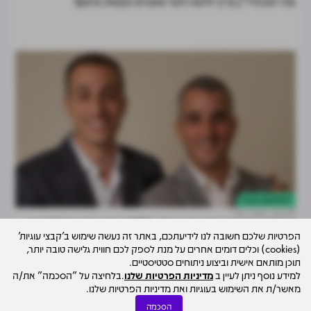
מה יזם נדל"ן צריך לדעת לפני שמגיש בקשת מימון?
התחדשות עירונית
02.08
אמיר סגל
אושרה סופית תוכנית יתד בגילה: 240 דירות בשני מגדלים בני
הפרטיות שלכם חשובה לנו לידיעתכם, באתר זה נעשה שימוש ב'קבצי עוגיות'
עד 36 קומות
(cookies) וכלים דומים אחרים על מנת לספק לכם חווית גלישה טובה יותר,
תוכן מותאם אישית וביצוע ניתוחים סטטיסטיים.
למידע נוסף ניתן לעיין ב
מדיניות הפרטיות שלנו
.בלחיצה על "הסכמה" את/ה
מאשר/ת את השימוש בעוגיות ואת מדיניות הפרטיות שלנו.
הסכמה