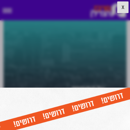
X
על המומחה
עו"ד שי אליאב