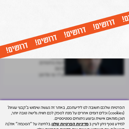
דעות וניתוחים
26.05
עו"ד שי אליאב
חברה יזמית ביטלה הסכם מכר דירה
בטענה של אי קבלת ליווי בנקאי -
ונתבעה. כך הכריע ביהמ"ש
דעות וניתוחים
10.12
עו"ד שי אליאב
הוועדה המקומית ביקשה לגבות
היטל השבחה מלא עבור דירות
"מחיר למשתכן". כך הכריע בית
המשפט
דעות וניתוחים
26.12
עו"ד שי אליאב
הפרטיות שלכם חשובה לנו לידיעתכם, באתר זה נעשה שימוש ב'קבצי עוגיות'
(cookies) וכלים דומים אחרים על מנת לספק לכם חווית גלישה טובה יותר,
עיצוב האתר
תוכן מותאם אישית וביצוע ניתוחים סטטיסטיים.
למידע נוסף ניתן לעיין ב
מדיניות הפרטיות שלנו
.בלחיצה על "הסכמה" את/ה
© כל הזכויות שמורות למרכז הנדל"ן ישראל - סקאלה