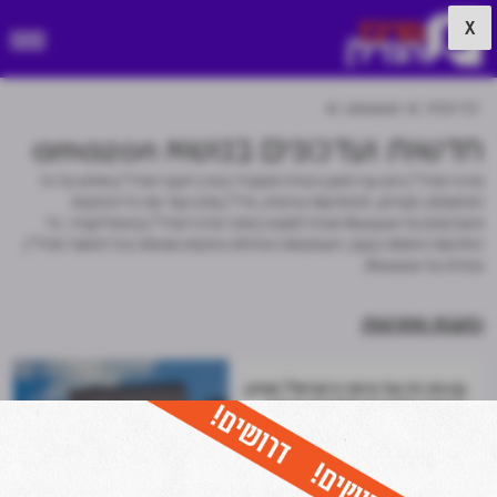
X
דף הבית
amazon
חדשות ועדכונים בנושא amazon
מרכז הנדל"ן הינו גוף התוכן הגדול והמוביל בארץ לענף הנדל"ן וחולש על כל
התחומים: מגורים, התחדשות עירונית, נדל"ן מניב ועוד את כל הכתבות
והעדכונים על Amazon תוכלו למצוא באתר מרכז הנדל״ן ובאפליקציה. כל
החדשות החמות בענף, העסקאות הגדולות וכתבות נוספות בכל תחומי הנדל"ן
ובפרט על Amazon.
כתבות אחרונות
גם את זה עוד נראה בישראל? אמזון
'תשדך' מתווכים למחפשי דירות
24.07
מערכת מרכז הנדל"ן
נדל"ן מניב והשקעות