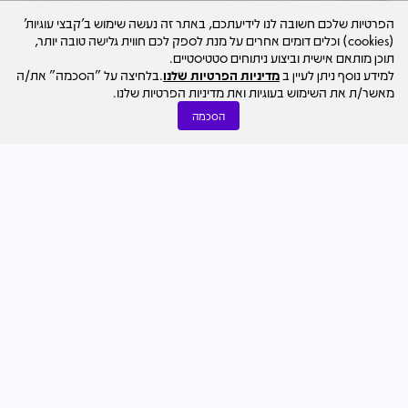
41 קומות במוצקין: אושרה להפקדה תוכנית ענק להתחדשות עם
הפרטיות שלכם חשובה לנו לידיעתכם, באתר זה נעשה שימוש ב'קבצי עוגיות'
950 דירות
(cookies) וכלים דומים אחרים על מנת לספק לכם חווית גלישה טובה יותר,
תוכן מותאם אישית וביצוע ניתוחים סטטיסטיים.
למידע נוסף ניתן לעיין ב
מדיניות הפרטיות שלנו
.בלחיצה על "הסכמה" את/ה
מאשר/ת את השימוש בעוגיות ואת מדיניות הפרטיות שלנו.
הסכמה
נדל"ן למגורים
30.07
אמיר סגל
"מכת מוות לערי הפריפריה": המהלך שמקדם מינהל התכנון
קורע את השלטון המקומי