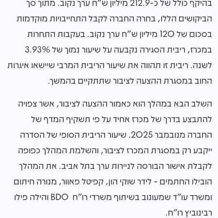
בהיקף כולל של כ-212.9 מיליון ש"ח ערך נקוב. מתוך סך
הביקושים הללו, בחרה החברה לקבל התחייבויות מוקדמות
בסכום של 120 מיליון ש"ח ערך נקוב. בעקבות התחרות
במכרז, ריבית הסגירה נקבעה על שיעור נמוך של 3.93%
לשנה. ריבית זו תהווה את שיעור הריבית המרבי שיישאו איגרות
החוב במסגרת ההצעה לציבור שתתקיים בהמשך.
השלב הבא במהלך הוא כאמור ההצעה לציבור, אשר צפויה
להתבצע בדרך של מכרז אחיד על פי תשקיף המדף של
החברה מנובמבר 2025. שיעור הריבית הסופי של הסדרה
ייקבע רק במסגרת המכרז לציבור, והשלמת המהלך כפופה
לקבלת אישור הבורסה לניירות ערך בתל אביב. את המהלך
הובילו החתמים - לידר שוקי הון, קפיטל פאוור, מנורה חיתום
ומשרד עו"ד שמעונוב בשיתוף משרדי רו"ח BDO והילה פילו
רבינוביץ רו"ח.