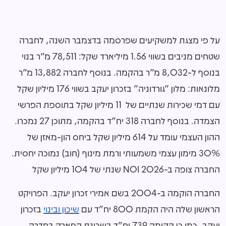
על פי מצגת למשקיעים שפרסמה בדצמבר השנה, לחברה
שטחים מניבים בשווי 1.56 מיליארד שקל: 78,511 מ"ר בנוי
בנוסף ל-8,032 מ"ר בהקמה. בנוסף לחברה 13,882 מ"ר
מלונאות: מלון "גורדוניה" בזכרון יעקב בשווי 176 מיליון שקל
עם דמי שכירות שנתיים של 11 מיליון שקל בתוספת הפרשי
הצמדה. בנוסף לחברה 318 יח"ד בהקמה, מתוכן 27 נמכרו.
ההון העצמי עומד על 614 מיליון שקל ביחס הון-מאזן של
30% מימון עצמי משמעותי ורמת מינוף (חוב) נמוכה יחסית.
החברה צופה ב-2026 NOI שנתי של 104 מיליון שקל
החברה הוקמה ב-2004 בשם אמירי זכרון יעקב. הפרויקט
הראשון שלה היה הקמת 800 יח"ד עם
שיכון ובינוי
בזכרון
יעקב, כמו כן הקימה 739 יח"ד בשכונת הפארק בחדרה