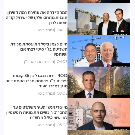
נצפות ביותר
המחוזי דחה את עתירת רמת השרון:
תוכנית מתחם אלקו של ישראל קנדה
יוצאת לדרך
04.08
נמרוד בוסו
נצפות ביותר
חיים כצמן ביטל את עסקת מכירת
השליטה בג'י סיטי לצחי אבו
ושותפיו
04.08
מערכת מרכז הנדל"ן
נצפות ביותר
400 דירות במגדל בן 35 קומות:
עיריית ר"ג פרסמה מכרז הקמת דיור
מוגן במרכז העיר
03.08
נמרוד בוסו
נצפות ביותר
מייסדי אנשי העיר משתלטים על
החברה: רוכשים את מניות רוטשטיין
לפי שווי 240 מלש"ח
05.08
נמרוד בוסו
נצפות ביותר