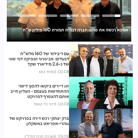
אמפא רכשה את סרוגו חברה לבנייה תמורת 160 מיליון ש"ח
אי
לכ
עם דיבידנד של 160 מלש"ח
לבעלים: אביסרור הנפיקה לפי שווי
של כ-2.6 מיליארד שקל
02.08
נמרוד בוסו
נצפות ביותר
זוג דיירים ביקשו להפוך ליזמי
ההתחדשות בעצמם - העליון חייב
אותם להצטרף לפרויקט
03.08
דרור ניר קסטל
נצפות ביותר
ברק יצחקי רכש דירה בפרויקט של
גוהרי-אפריאט באשקלון
05.08
מערכת מרכז הנדל"ן