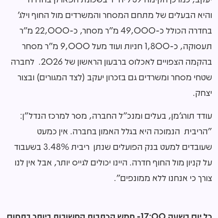
והיא הבעלים של מתחם המסחר והמשרדים מול החוף וילג'
בחדרה הכולל כ-49,000 מ"ר מסחר, כ-22,000 מ"ר
תעסוקה, כ-1,800 חניות ועוד מעל 9,000 מ"ר מסחר
בהקמה הצפויים לאכלוס ברבעון הראשון של 2026. לחברה
שטחי מסחר ומשרדים גם בזכרון יעקב (לצד המגורים) ובצור
יצחק.
עודד תורג'מן, בעלים ומנכ"ל החברה, מסר למרכז הנדל"ן:
"הריבית הנמוכה היא בגלל האמון בחברה. אין כמעט
שעובדים למעט בנק הפועלים שנתן ריבית 3.48% בשעבוד
על קניון מול החוף חדרה. היינו יכולים לגייס יותר, אבל אין לנו
צורך כי אנחנו ללא ממונפים".
כל יום בשעה 17:00- חמש הכתבות החשובות ביותר בתחום