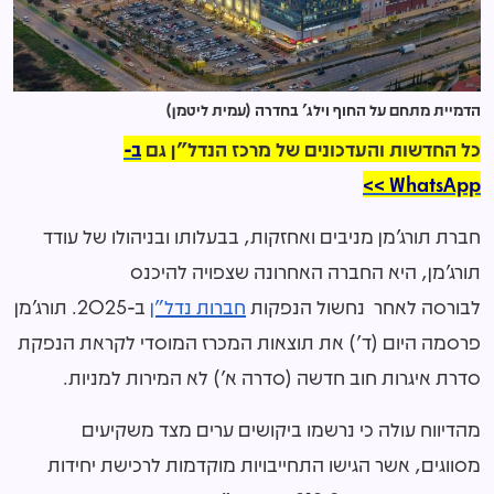
הדמיית מתחם על החוף וילג' בחדרה (עמית ליטמן)
כל החדשות והעדכונים של מרכז הנדל"ן גם
ב-
WhatsApp >>
חברת תורג'מן מניבים ואחזקות, בבעלותו ובניהולו של עודד
תורג'מן, היא החברה האחרונה שצפויה להיכנס
לבורסה לאחר נחשול הנפקות
חברות נדל"ן
ב-2025. תורג'מן
פרסמה היום (ד') את תוצאות המכרז המוסדי לקראת הנפקת
סדרת איגרות חוב חדשה (סדרה א') לא המירות למניות.
מהדיווח עולה כי נרשמו ביקושים ערים מצד משקיעים
מסווגים, אשר הגישו התחייבויות מוקדמות לרכישת יחידות