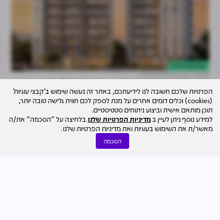
התחדשות עירונית
03.08
מערכת מרכז הנדל"ן
מותג עירוני נכנסת לראשון לציון: נבחרה לבנות 81 יח"ד בפרויקט
הפרטיות שלכם חשובה לנו לידיעתכם, באתר זה נעשה שימוש ב'קבצי עוגיות'
התחדשות במערב הישן
(cookies) וכלים דומים אחרים על מנת לספק לכם חווית גלישה טובה יותר,
תוכן מותאם אישית וביצוע ניתוחים סטטיסטיים.
למידע נוסף ניתן לעיין ב
מדיניות הפרטיות שלנו
.בלחיצה על "הסכמה" את/ה
מאשר/ת את השימוש בעוגיות ואת מדיניות הפרטיות שלנו.
הסכמה