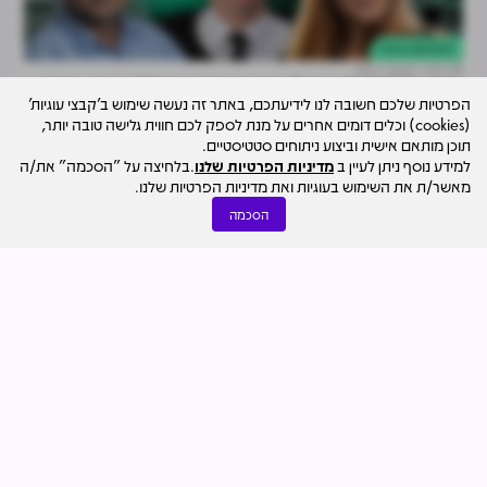
התחדשות עירונית
02.08
נמרוד בוסו
עתרו נגד "שיקולים זרים" באישור תוכנית מגדלים בי-ם - וחויבו
הפרטיות שלכם חשובה לנו לידיעתכם, באתר זה נעשה שימוש ב'קבצי עוגיות'
ב-75 אלף ש"ח הוצאות
(cookies) וכלים דומים אחרים על מנת לספק לכם חווית גלישה טובה יותר,
תוכן מותאם אישית וביצוע ניתוחים סטטיסטיים.
למידע נוסף ניתן לעיין ב
מדיניות הפרטיות שלנו
.בלחיצה על "הסכמה" את/ה
מאשר/ת את השימוש בעוגיות ואת מדיניות הפרטיות שלנו.
הסכמה
זירת המומחים
30.07
עו"ד (רו"ח) מאורי עמפלי
מס שבח על דירת ירושה? הפטור שחייבים להכיר