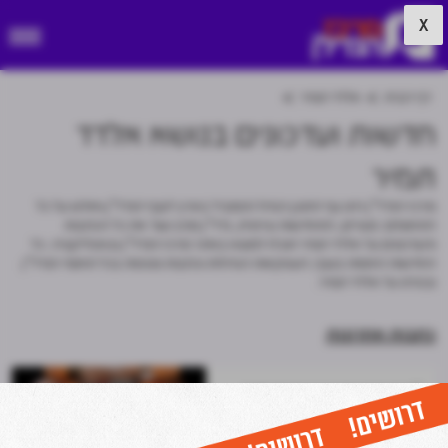
X
דף הבית
אלדד תמיר
חדשות ועדכונים בנושא אלדד
תמיר
מרכז הנדל"ן הינו גוף התוכן הגדול והמוביל בארץ לענף הנדל"ן וחולש על כל
התחומים: מגורים, התחדשות עירונית, נדל"ן מניב ועוד את כל הכתבות
והעדכונים על אלדד תמיר תוכלו למצוא באתר מרכז הנדל״ן ובאפליקציה. כל
החדשות החמות בענף, העסקאות הגדולות וכתבות נוספות בכל תחומי הנדל"ן
ובפרט על אלדד תמיר.
כתבות אחרונות
"שוק הפנסיה בישראל מקולקל.
המוצרים טובים, אבל כל מערכת
ההפצה לא עובדת"