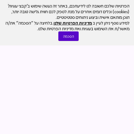
מס שבח על דירת ירושה? הפטור שחייבים להכיר
הפרטיות שלכם חשובה לנו לידיעתכם, באתר זה נעשה שימוש ב'קבצי עוגיות'
(cookies) וכלים דומים אחרים על מנת לספק לכם חווית גלישה טובה יותר,
תוכן מותאם אישית וביצוע ניתוחים סטטיסטיים.
למידע נוסף ניתן לעיין ב
מדיניות הפרטיות שלנו
.בלחיצה על "הסכמה" את/ה
מאשר/ת את השימוש בעוגיות ואת מדיניות הפרטיות שלנו.
הסכמה
התחדשות עירונית
30.07
דרור ניר קסטל
ועדת הערר: פטור מהיטל השבחה לממד"ים חל באופן גורף
במיזמי פינוי-בינוי