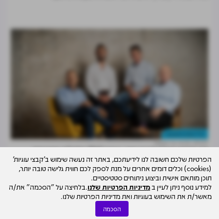
נדל"ן מניב והשקעות
27.07
דרור ניר קסטל
קרן מרתון יוצאת לסבב שני: גייסה 750 מלש"ח ומתכננת
הפרטיות שלכם חשובה לנו לידיעתכם, באתר זה נעשה שימוש ב'קבצי עוגיות'
עסקאות ב-2 מיליארד שקל
(cookies) וכלים דומים אחרים על מנת לספק לכם חווית גלישה טובה יותר,
תוכן מותאם אישית וביצוע ניתוחים סטטיסטיים.
למידע נוסף ניתן לעיין ב
מדיניות הפרטיות שלנו
.בלחיצה על "הסכמה" את/ה
מאשר/ת את השימוש בעוגיות ואת מדיניות הפרטיות שלנו.
הסכמה