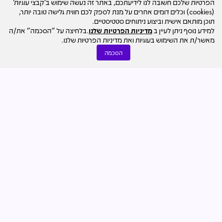
הפרטיות שלכם חשובה לנו לידיעתכם, באתר זה נעשה שימוש ב'קבצי עוגיות'
של בית ירושלמי
(cookies) וכלים דומים אחרים על מנת לספק לכם חווית גלישה טובה יותר,
תוכן מותאם אישית וביצוע ניתוחים סטטיסטיים.
למידע נוסף ניתן לעיין ב
מדיניות הפרטיות שלנו
.בלחיצה על "הסכמה" את/ה
מאשר/ת את השימוש בעוגיות ואת מדיניות הפרטיות שלנו.
הסכמה
נדל"ן מניב והשקעות
03.08
נמרוד בוסו
400 דירות במגדל בן 35 קומות: עיריית ר"ג פרסמה מכרז
הקמת דיור מוגן במרכז העיר