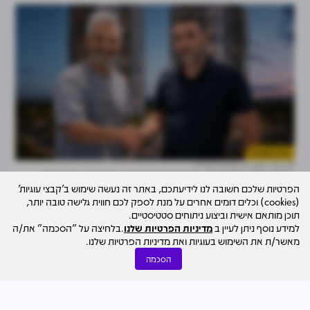
נדל"ן למגורים
05.08
מערכת מרכז הנדל"ן
ברק יצחקי רכש דירה בפרויקט של גוהרי-אפריאט באשקלון
הפרטיות שלכם חשובה לנו לידיעתכם, באתר זה נעשה שימוש ב'קבצי עוגיות'
(cookies) וכלים דומים אחרים על מנת לספק לכם חווית גלישה טובה יותר,
תוכן מותאם אישית וביצוע ניתוחים סטטיסטיים.
למידע נוסף ניתן לעיין ב
מדיניות הפרטיות שלנו
.בלחיצה על "הסכמה" את/ה
מאשר/ת את השימוש בעוגיות ואת מדיניות הפרטיות שלנו.
הסכמה