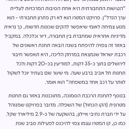
"הנגישות התחבורתית היא אחת הסיבות המרכזיות לעליית
ערך הנדל"ן. פרויקט המטרו הוא לא רק פתרון תחבורתי - הוא
מנוע צמיחה לאומי שיאפשר להקים שכונות חדשות, כך נראית
מדיניות אחראית שמחברת בין תחבורה, דיור וכלכלה. במקביל
באזור זה צפויה להיפתח בשנה הבאה תחנת ראשונים של
רכבת ישראל שנמצאת במרחק הליכה, היא תאפשר חיבור
לירושלים בתוך כ-
35
דקות, למודיעין בכ-
20
דקות ולכל
תחנות תל אביב ברבע שעה. מי שיגור שם בעתיד יוכל לשקול
לוותר על רכב אחד במשפחה" הוא אומר.
בנוסף לתחנת הרכבת הסמוכה, מתוכננות באזור גם תחנות
מטרונית (הקו הכחול) של השפלה. מדובר בפרויקט שמנוהל
על ידי חברת נתיבי איילון, בהשקעה של כ-
2.9
מיליארד שקל.
כמו כן, קו המטרו עצמו צפוי להיכנס לפעילות סביב שנת