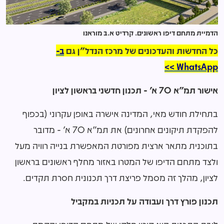
הדמיית מתחם דיפו ראשונים. קרדיט א.ב מוראנו
כל החדשות והעדכונים של מרכז הנדל"ן גם
ב-
WhatsApp >>
אישור תמ"א
70
א' - תכנון חדשני בראשון לציון
בתחילת חודש מאי, המדינה אישרה באופן עקרוני (בכפוף
להפקדת תיקונים אחרונים) את תמ"א 70 א' - מדובר
בתוכנית מתאר ארצית מפורטת המאפשרת בנייה רוויה מעל
ולצד מתחם הדיפו של המטרו באזור מחלף ראשונים בראשון
לציון, מהלך זה מסמל פריצת דרך תכנונית חסרת תקדים.
תכנון פורץ דרך ועבודה על תכניות במקביל