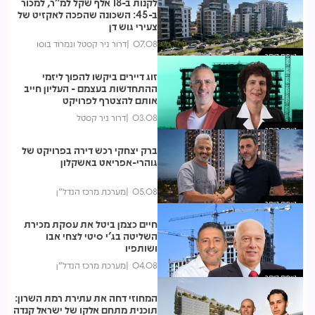
לקנות ב-18 אלף שקל למ"ר, למכור
ב-45: השכונה שהפכה לאקזיט של
צעירי גוש דן
07.08
דרור ניר קסטל ונמרוד בוסו
נצפות ביותר
זוג דיירים ביקשו להפוך ליזמי
ההתחדשות בעצמם - העליון חייב
אותם להצטרף לפרויקט
03.08
דרור ניר קסטל
נצפות ביותר
ברק יצחקי רכש דירה בפרויקט של
גוהרי-אפריאט באשקלון
05.08
מערכת מרכז הנדל"ן
נצפות ביותר
חיים כצמן ביטל את עסקת מכירת
השליטה בג'י סיטי לצחי אבו
ושותפיו
04.08
מערכת מרכז הנדל"ן
נצפות ביותר
המחוזי דחה את עתירת רמת השרון:
תוכנית מתחם אלקו של ישראל קנדה