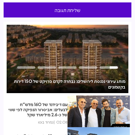
מותג עירוני נכנסת לירושלים: נבחרה לקדם פרויקט של 150 דירות
בקטמונים
לע
עם דיבידנד של 160 מלש"ח
לבעלים: אביסרור הנפיקה לפי שווי
של כ-2.6 מיליארד שקל
02.08
נמרוד בוסו
נצפות ביותר