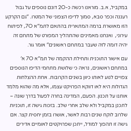
במקביל, א.ב. מוראנו רכשה כ-
20
דונם נוספים על גבול
רעננה וכפר סבא, סמוך לדיפו הצפוני של המטרו. "גם הקרקע
הזו מאושרת ברמה המתארית בהתאם לתמ"א
70
, לפיתוח
עירוני, ואנחנו מאמינים שהתהליך המפורט של מתחם זה
יהיה דומה לזה שעבר במתחם ראשונים" אומר גור.
עם אישור התוכנית ותחילת ההקמה של תמ"א
70
א'
במתחם ראשונים, נראה כי שלושת מתחמי הדיפו הנוספים
צפויים לנוע לאותו כיוון בשנים הקרובות. אחת ההצלחות
הגדולות היא לאו דווקא הפרויקט עצמו, אלא מה שהוא מלמד
אותנו על תכנון. הפעם, המדינה בחרה לפעול בדרך שונה –
לתכנן במקביל ולא שלב אחרי שלב. בזכות גישה זו, תוכניות
שלרוב לוקח שנים רבות לאשר, אושרו בזמן יחסית קצר. אם
גישה זו תהפוך למודל, ייתכן שפרויקטים לאומיים אדירים