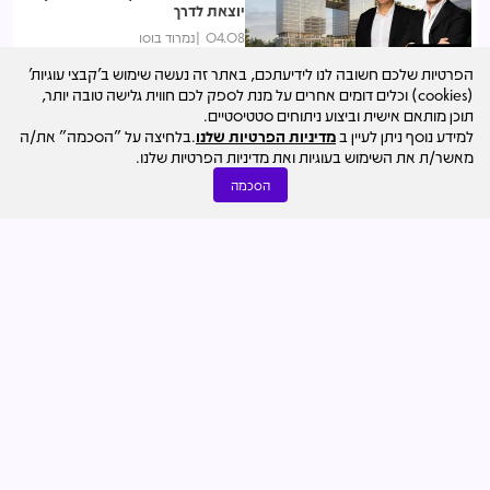
יוצאת לדרך
04.08
נמרוד בוסו
נצפות ביותר
הפרטיות שלכם חשובה לנו לידיעתכם, באתר זה נעשה שימוש ב'קבצי עוגיות'
מייסדי אנשי העיר משתלטים על
(cookies) וכלים דומים אחרים על מנת לספק לכם חווית גלישה טובה יותר,
החברה: רוכשים את מניות רוטשטיין
תוכן מותאם אישית וביצוע ניתוחים סטטיסטיים.
לפי שווי 240 מלש"ח
למידע נוסף ניתן לעיין ב
מדיניות הפרטיות שלנו
.בלחיצה על "הסכמה" את/ה
05.08
נמרוד בוסו
מאשר/ת את השימוש בעוגיות ואת מדיניות הפרטיות שלנו.
נצפות ביותר
הסכמה
400 דירות במגדל בן 35 קומות:
עיריית ר"ג פרסמה מכרז הקמת דיור
מוגן במרכז העיר
03.08
נמרוד בוסו
נצפות ביותר
עיצוב האתר
© כל הזכויות שמורות למרכז הנדל"ן ישראל - סקאלה
ד.מ בע"מ Scala Group D.M