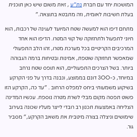
המושכות יחד עם חברת
נת"ע
, זאת משום שיש כאן תוכנית
בעלת חשיבות לאומית, וזה מתבטא בתוצאה."
מתחם דיפו הוא למעשה שטח המיועד לעגינה של רכבות, הוא
חיוני לתפעול ולתחזוקה של קווי המטרו. הדיפו הוא אחד
המרכיבים הקריטיים בכל מערכת מטרו, זהו הלב התפעולי
שמאפשר תחזוקה שוטפת, אמינות ובטיחות ברמה הגבוהה
ביותר. בשל הצרכים התפעוליים, הוא תופס שטח נרחב
במיוחד, כ-
300
דונם בממוצע, ונבנה בדרך על פני הקרקע
בשיקוע משמעותי ביחס למפלס הרחוב . "עד כה, הקרקע הזו
פשוט תפסה מקום מבלי לשרת מטרה נוספת. עכשיו המדינה
הצליחה באמצעות תכנון רב רובדי לייצר מעליו שכונה בעירוב
שימושים וניצלה בצורה מיטבית את משאב הקרקע," מסביר
גור.