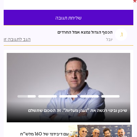
הכסף הגדול נמצא אמל החרדים
1.
הגב לתגובה זו
יובל
שיכון ובינוי רכשה את "נעמן מעליות". זה הסכום שתשלם
נגד עמדת המועצה: אושר סופית פרויקט הפינוי-בינוי הראשון בתל
מונד בהיקף 570 דירות
עם דיבידנד של 160 מלש"ח