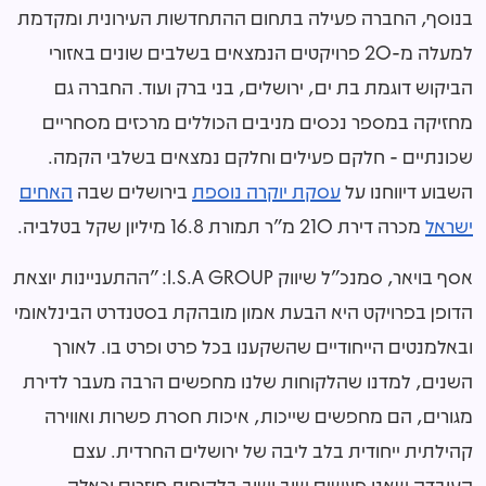
בנוסף, החברה פעילה בתחום ההתחדשות העירונית ומקדמת
למעלה מ-20 פרויקטים הנמצאים בשלבים שונים באזורי
הביקוש דוגמת בת ים, ירושלים, בני ברק ועוד. החברה גם
מחזיקה במספר נכסים מניבים הכוללים מרכזים מסחריים
שכונתיים - חלקם פעילים וחלקם נמצאים בשלבי הקמה.
השבוע דיווחנו על
עסקת יוקרה נוספת
בירושלים שבה
האחים
ישראל
מכרה דירת 210 מ"ר תמורת 16.8 מיליון שקל בטלביה.
אסף בויאר, סמנכ"ל שיווק I.S.A GROUP: "ההתעניינות יוצאת
הדופן בפרויקט היא הבעת אמון מובהקת בסטנדרט הבינלאומי
ובאלמנטים הייחודיים שהשקענו בכל פרט ופרט בו. לאורך
השנים, למדנו שהלקוחות שלנו מחפשים הרבה מעבר לדירת
מגורים, הם מחפשים שייכות, איכות חסרת פשרות ואווירה
קהילתית ייחודית בלב ליבה של ירושלים החרדית. עצם
העובדה שאנו פוגשים שוב ושוב בלקוחות חוזרים וכאלה