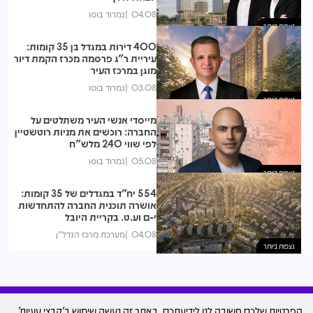
04.08
נמרוד בוסו
נצפות ביותר
400 דירות במגדל בן 35 קומות:
עיריית ר"ג פרסמה מכרז הקמת דיור
מוגן במרכז העיר
03.08
נמרוד בוסו
נצפות ביותר
מייסדי אנשי העיר משתלטים על
החברה: רוכשים את מניות רוטשטיין
לפי שווי 240 מלש"ח
05.08
נמרוד בוסו
נצפות ביותר
554 יח"ד במגדלים של 35 קומות:
אושרה תוכנית החברה להתחדשות
י-ם וע.ט. בקריית היובל
04.08
מערכת מרכז הנדל"ן
נצפות ביותר
הפרטיות שלכם חשובה לנו לידיעתכם, באתר זה נעשה שימוש ב'קבצי עוגיות'