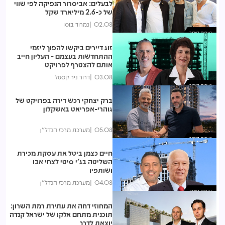
לבעלים: אביסרור הנפיקה לפי שווי
של כ-2.6 מיליארד שקל
02.08
נמרוד בוסו
נצפות ביותר
זוג דיירים ביקשו להפוך ליזמי
ההתחדשות בעצמם - העליון חייב
אותם להצטרף לפרויקט
03.08
דרור ניר קסטל
נצפות ביותר
ברק יצחקי רכש דירה בפרויקט של
גוהרי-אפריאט באשקלון
05.08
מערכת מרכז הנדל"ן
נצפות ביותר
חיים כצמן ביטל את עסקת מכירת
השליטה בג'י סיטי לצחי אבו
ושותפיו
04.08
מערכת מרכז הנדל"ן
נצפות ביותר
המחוזי דחה את עתירת רמת השרון:
תוכנית מתחם אלקו של ישראל קנדה
יוצאת לדרך