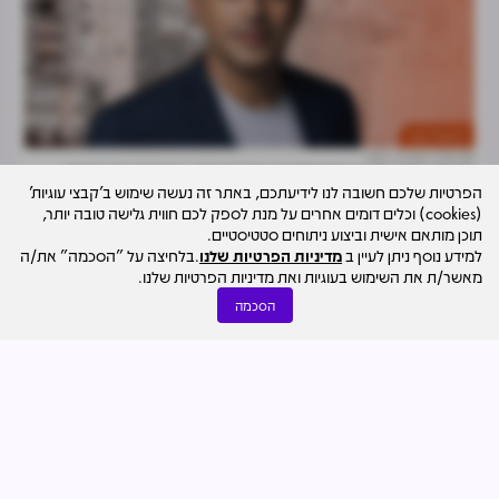
חדשות הענף
05.08
נמרוד בוסו
מייסדי אנשי העיר משתלטים על החברה: רוכשים את מניות
הפרטיות שלכם חשובה לנו לידיעתכם, באתר זה נעשה שימוש ב'קבצי עוגיות'
רוטשטיין לפי שווי 240 מלש"ח
(cookies) וכלים דומים אחרים על מנת לספק לכם חווית גלישה טובה יותר,
תוכן מותאם אישית וביצוע ניתוחים סטטיסטיים.
למידע נוסף ניתן לעיין ב
מדיניות הפרטיות שלנו
.בלחיצה על "הסכמה" את/ה
מאשר/ת את השימוש בעוגיות ואת מדיניות הפרטיות שלנו.
הסכמה
התחדשות עירונית