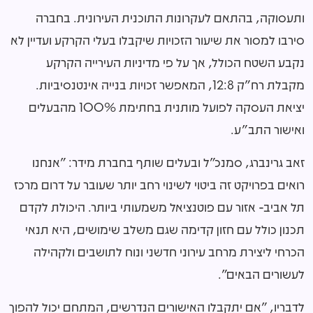
ותעסוקה, בהתאם לעקרונות התוכנית העירונית. בחברה
סירבו למסור את שיעור הזכויות שיקבלו בעלי הקרקע ועדיין לא
נקבע השטח הכולל, אך על פי מדיניות העירייה הקרקע
מקבלת רח"ק 12:8, המאפשר זכויות בנייה אינטנסיביות.
יציאת העסקה לפועל מותנית בחתימת 100% מהבעלים
ואישור התב"ע.
זאב גרינברג, סמנכ״ל ובעלים שותף בחברת מידר: ״אנחנו
רואים בפרויקט זה ביטוי לשינוי רחב יותר שעובר על דרום מרכז
תל אביב- אזור עם פוטנציאל משמעותי ביותר. היכולת לקדם
תכנון כולל עם חזון קדימה שגם משלב שימושים, היא תנאי
הכרחי ליצירת מרחב עירוני חדשני ונוח לתושבים ולקהילה
לעשורים הבאים״.
לדבריו, ״אם יתקבלו האישורים הנדרשים, המתחם יכול להפוך