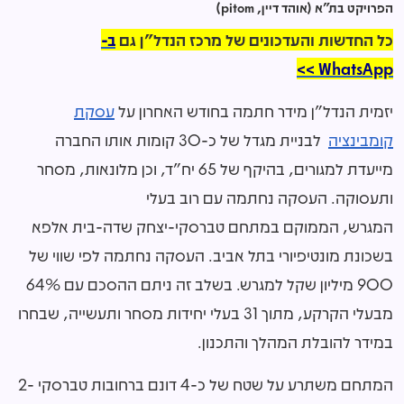
הפרויקט בת"א (אוהד דיין, pitom)
כל החדשות והעדכונים של מרכז הנדל"ן גם
ב-
WhatsApp >>
יזמית הנדל"ן מידר חתמה בחודש האחרון על
עסקת
קומבינציה
לבניית מגדל של כ-30 קומות אותו החברה
מייעדת למגורים, בהיקף של 65 יח"ד, וכן מלונאות, מסחר
ותעסוקה. העסקה נחתמה עם רוב בעלי
המגרש, הממוקם במתחם טברסקי-יצחק שדה-בית אלפא
בשכונת מונטיפיורי בתל אביב. העסקה נחתמה לפי שווי של
900 מיליון שקל למגרש. בשלב זה ניתם ההסכם עם 64%
מבעלי הקרקע, מתוך 31 בעלי יחידות מסחר ותעשייה, שבחרו
במידר להובלת המהלך והתכנון.
המתחם משתרע על שטח של כ-4 דונם ברחובות טברסקי 2-