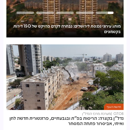
מותג עירוני נכנסת לירושלים: נבחרה לקדם פרויקט של 150 דירות
בקטמונים
לע
חדשות הענף
07.08
מערכת מרכז הנדל"ן
נדל"ן בקצרה: הריסות בפ"ת ובגבעתיים, פרזנטורית חדשה לחן
ואיתי, אביסרור פתחה המסחר