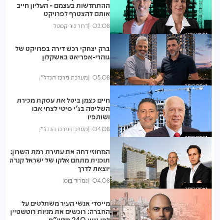
ההתחדשות בעצמם - העליון חייב
אותם להצטרף לפרויקט
03.08
דרור ניר קסטל
נצפות ביותר
ברק יצחקי רכש דירה בפרויקט של
גוהרי-אפריאט באשקלון
05.08
מערכת מרכז הנדל"ן
נצפות ביותר
חיים כצמן ביטל את עסקת מכירת
השליטה בג'י סיטי לצחי אבו
ושותפיו
04.08
מערכת מרכז הנדל"ן
נצפות ביותר
המחוזי דחה את עתירת רמת השרון:
תוכנית מתחם אלקו של ישראל קנדה
יוצאת לדרך
04.08
נמרוד בוסו
נצפות ביותר
מייסדי אנשי העיר משתלטים על
החברה: רוכשים את מניות רוטשטיין
לפי שווי 240 מלש"ח