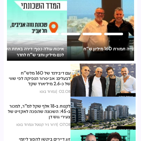
איכות עולה כסף: דירה באחת השכונות המבוקשות בת"א תעלה
מותג עירוני נכנסת לירושלים: נבחרה לקדם פרויקט של 150 דירות
בקטמונים
לכם מיליון וחצי ש"ח לחדר
עם דיבידנד של 160 מלש"ח
לבעלים: אביסרור הנפיקה לפי שווי
של כ-2.6 מיליארד שקל
02.08
נמרוד בוסו
נצפות ביותר
לקנות ב-18 אלף שקל למ"ר, למכור
ב-45: השכונה שהפכה לאקזיט של
צעירי גוש דן
07.08
דרור ניר קסטל ונמרוד בוסו
נצפות ביותר
זוג דיירים ביקשו להפוך ליזמי