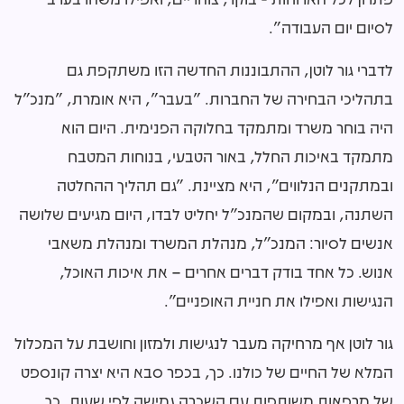
לסיום יום העבודה".
לדברי גור לוטן, ההתבוננות החדשה הזו משתקפת גם
בתהליכי הבחירה של החברות. "בעבר", היא אומרת, "מנכ"ל
היה בוחר משרד ומתמקד בחלוקה הפנימית. היום הוא
מתמקד באיכות החלל, באור הטבעי, בנוחות המטבח
ובמתקנים הנלווים", היא מציינת. "גם תהליך ההחלטה
השתנה, ובמקום שהמנכ"ל יחליט לבדו, היום מגיעים שלושה
אנשים לסיור: המנכ"ל, מנהלת המשרד ומנהלת משאבי
אנוש. כל אחד בודק דברים אחרים – את איכות האוכל,
הנגישות ואפילו את חניית האופניים".
גור לוטן אף מרחיקה מעבר לנגישות ולמזון וחושבת על המכלול
המלא של החיים של כולנו. כך, בכפר סבא היא יצרה קונספט
של מרפאות משותפות עם השכרה גמישה לפי שעות, כך