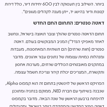
ביותר. השילוב בין תעסוקה לבין 600 יחידות דיור, כולל דירות
קטנות ודיור בהישג יד, ייתן מענה לקהלים מגוונים".
דאטה סנטרים: התחום החם החדש
תחום הדאטה סנטרים שהולך וצובר תאוצה בישראל, ונחשב
לאחד מאפיקי הנדל"ן המניב המבוקשים בעולם. דאטה
סנטרים (חוות שרתים) הם תשתיות המאחסנות, מעבדות
ומנהלות כמויות עצומות של נתונים עבור ארגונים. מדובר
במתקנים מאובטחים הכוללים שרתים, מערכות אחסון
ותקשורת, המצריכים יכולת קירור וצריכת חשמל עצומה.
הפרויקט הראשון של לוינשטין בתחום זה הוא קמפוס
Alpha
,
שנבנה בשיתוף עם חברת
NED
, ממוקם בנתניה ומתוכנן
להיפתח ברבעון הראשון של שנה הבאה. מדובר בקמפוס
דאטה סנטר החדשני והמתקדם ביותר בישראל, ומהגדולים