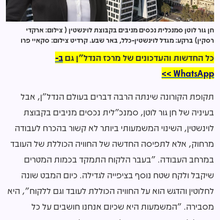
חן גור לוטן סמנכלית נכסים מניבים בקבוצת לוינשטין ( צילום: ארקדי
רסקין) ברקע: מגדל לוינשטין-כלל, באר שבע. קרדיט צילום: סקאיי פרו
כל החדשות והעדכונים של מרכז הנדל"ן גם
ב-
WhatsApp >>
תקופת הקורונה שינתה הרבה דברים בעולם הנדל"ן, אבל
בעיניה של חן גור לוטן, סמנכ"לית נכסים מניבים בקבוצת
לוינשטין, השינוי המשמעותי ביותר לא קשור בהכרח לעבודה
מרחוק, אלא לתפיסה החדשה של החוויה הכוללת של העובד
במרחב העבודה. "בעבר הלקוח התמקד בכמות המטרים
שיקבל ולקח שטח נוסף בציפייה לגדילה. כיום המבט שונה
לחלוטין והדגש הוא על החוויה הכוללת לעובד וגם ללקוח", היא
מסבירה. "המשמעות היא שכיום אנחנו חושבים על כל