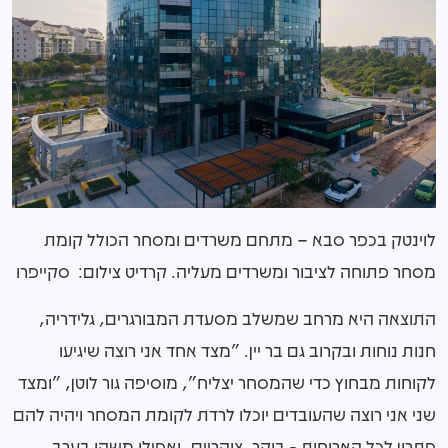
לוינטק בכפר סבא – מתחם משרדים ומסחר הכולל קומת
מסחר פתוחה לציבור ומשרדים מעליה. קרדיט צילום: סקייפרו
התוצאה היא מרחב שמשלב מסעדת המבורגרים, גלידריה,
חנות נוחות ובקרוב גם בר יין. "מצד אחד אני רוצה שיגיעו
לקוחות מבחוץ כדי שהמסחר יצליח", מוסיפה גור לוטן, "ומצד
שני אני רוצה שהעובדים יוכלו לרדת לקומת המסחר ויהיה להם
פתרון לכל הארוחות - בוקר, צוהריים, ואפילו משהו בערב