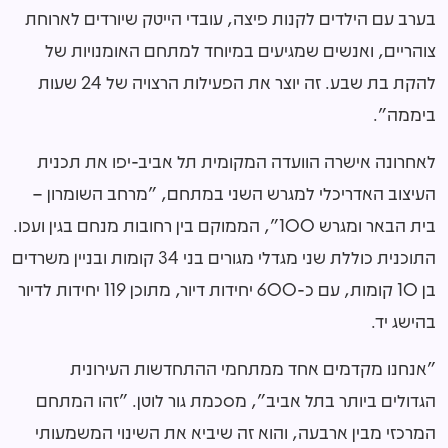
בערב עם הילדים לקנות פיצה, עובדי הייטק שיורדים לארוחת
צוהריים, ואנשים שמגיעים במיוחד למתחם האומנויות של
להקת בת שבע. זה יוצר את הפעילות הרצויה של 24 שעות
ביממה".
לאחרונה אישרה הוועדה המקומית תל אביב-יפו את תכנית
העיצוב האדריכלי למגרש השני במתחם, "מרחב השומרון –
בית הבאר ומגרש 100", הממוקם בין רחובות מנחם בגין ועכו.
התוכנית כוללת שני מגדלי מגורים בני 34 קומות ובניין משרדים
בן 10 קומות, עם כ-600 יחידות דיור, מתוכן 119 יחידות לדיור
בהישג יד.
"אנחנו מקדמים אחד ממתחמי ההתחדשות העירונית
הגדולים ביותר בתל אביב", מסכמת גור לוטן. "זהו המתחם
המרכזי מבין ארבעה, והוא זה שיביא את השינוי המשמעותי