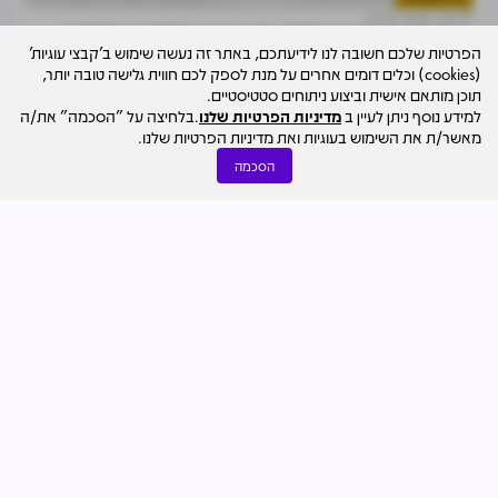
23.07
אסף קרביץ
בין מרכז הרב לרכבת הקלה: השכונה הירושלמית שמחליפה
הפרטיות שלכם חשובה לנו לידיעתכם, באתר זה נעשה שימוש ב'קבצי עוגיות'
שיכונים במגדלים
(cookies) וכלים דומים אחרים על מנת לספק לכם חווית גלישה טובה יותר,
תוכן מותאם אישית וביצוע ניתוחים סטטיסטיים.
למידע נוסף ניתן לעיין ב
מדיניות הפרטיות שלנו
.בלחיצה על "הסכמה" את/ה
מאשר/ת את השימוש בעוגיות ואת מדיניות הפרטיות שלנו.
הסכמה
זירת המומחים
28.07
עו"ד הילה צאירי
איך מורישים דירה בלי לגרום למלחמה בין הילדים?